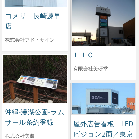
コメリ 長崎諫早
店
株式会社アド・サイン
ＬＩＣ
有限会社美研堂
沖縄-漫湖公園-ラム
サール条約登録
屋外広告看板 LED
ビジョン2面／東京
株式会社美装