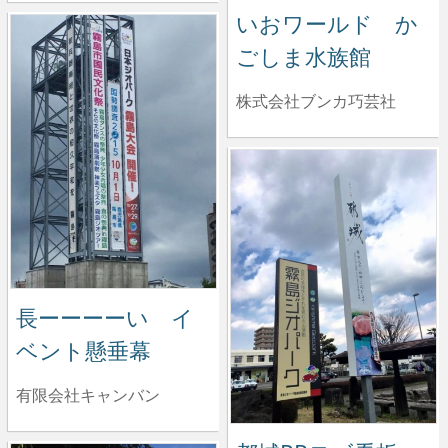
いおワールド か
ごしま水族館
株式会社ブンカ巧芸社
長ーーーーい イ
ベント懸垂幕
有限会社キャンバン