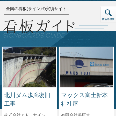
全国の看板(サイン)の実績サイト
北川ダム歩廊復旧
マックス富士新本
工事
社社屋
株式会社アド・サイン
有限会社美研堂