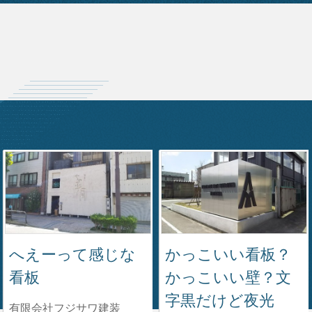
へえーって感じな
かっこいい看板？
看板
かっこいい壁？文
字黒だけど夜光
有限会社フジサワ建装