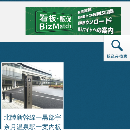
北陸新幹線ー黒部宇
奈月温泉駅ー案内板