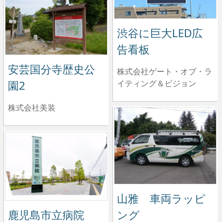
渋谷に巨大LED広
告看板
安芸国分寺歴史公
株式会社ゲート・オブ・ラ
イティング＆ビジョン
園2
株式会社美装
山雅 車両ラッピ
鹿児島市立病院
ング