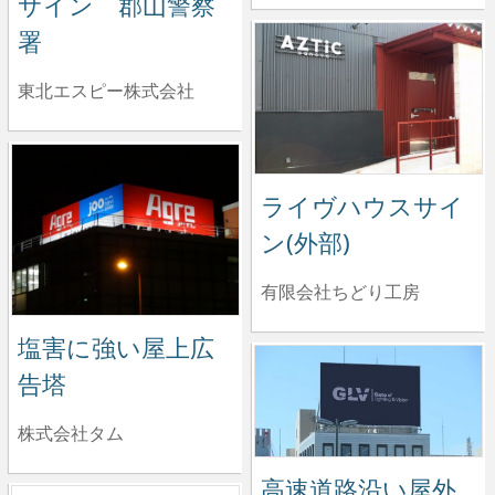
サイン 郡山警察
署
東北エスピー株式会社
ライヴハウスサイ
ン(外部)
有限会社ちどり工房
塩害に強い屋上広
告塔
株式会社タム
高速道路沿い屋外