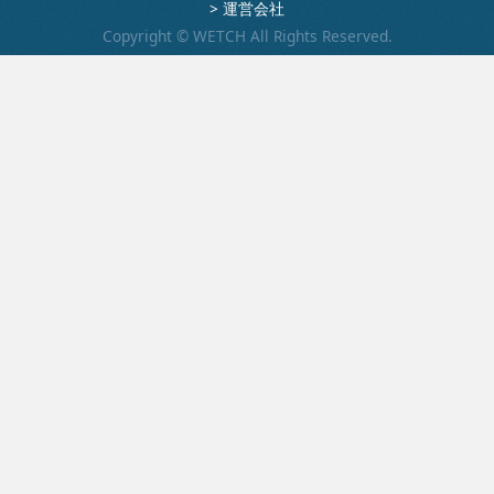
>
運営会社
みたいかなぁ。
Copyright © WETCH All Rights Reserved.
株式会社アート
屋上広告塔 撤去
株式会社アド・サイン
ハロウィンラッピ
ング 電車
どんな料理あ
株式会社金星堂