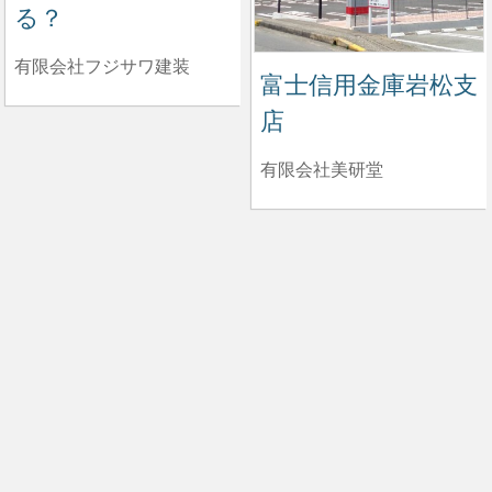
る？
有限会社フジサワ建装
富士信用金庫岩松支
店
有限会社美研堂