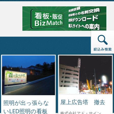
屋上広告塔 撤去
照明が出っ張らな
いLED照明の看板
株式会社アド・サイン