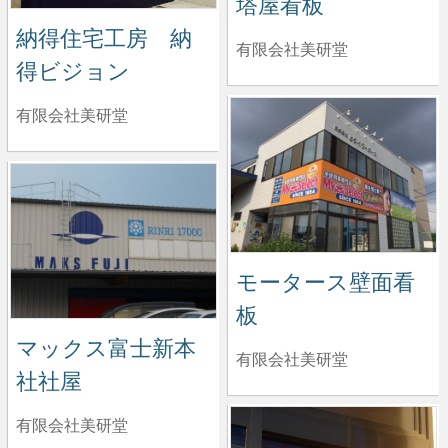
塔屋看板
納得住宅工房 納
有限会社美研堂
得ビジョン
有限会社美研堂
モータース壁面看
板
マックス富士新本
有限会社美研堂
社社屋
有限会社美研堂