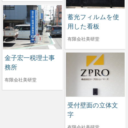
蓄光フィルムを使
用した看板
有限会社美研堂
金子宏一税理士事
務所
有限会社美研堂
受付壁面の立体文
字
有限会社美研堂