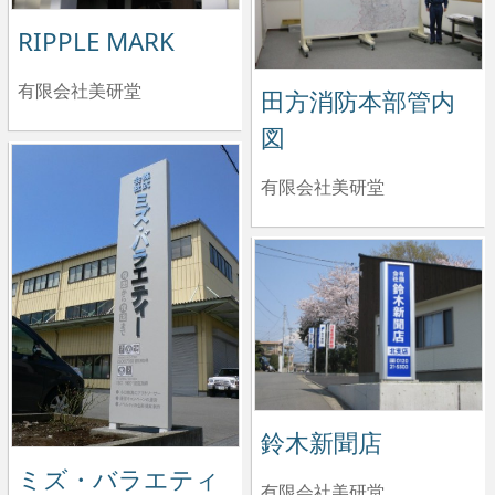
RIPPLE MARK
有限会社美研堂
田方消防本部管内
図
有限会社美研堂
鈴木新聞店
ミズ・バラエティ
有限会社美研堂