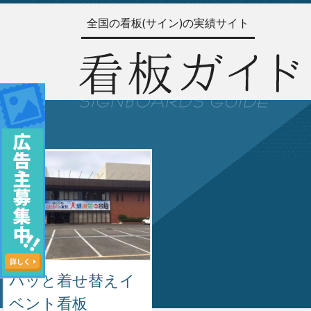
全国の看板(サイン)の実績サイト
パッと着せ替えイ
ベント看板