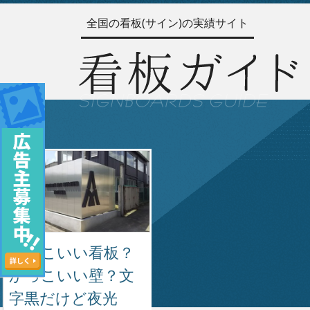
全国の看板(サイン)の実績サイト
かっこいい看板？
かっこいい壁？文
字黒だけど夜光