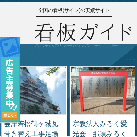
全国の看板(サイン)の実績サイト
会津若松鶴ヶ城瓦
宗教法人みろく愛
葺き替え工事足場
光会 那須みろく