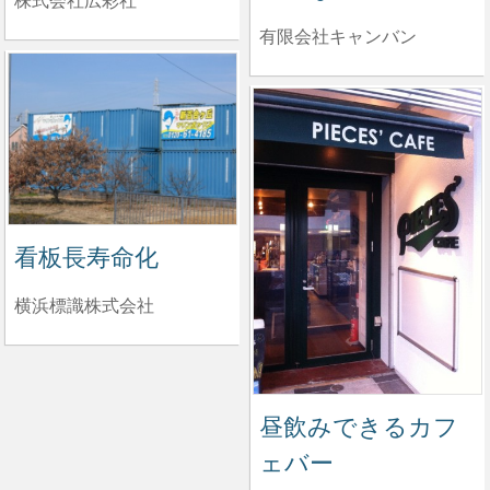
株式会社広彩社
有限会社キャンバン
看板長寿命化
横浜標識株式会社
昼飲みできるカフ
ェバー