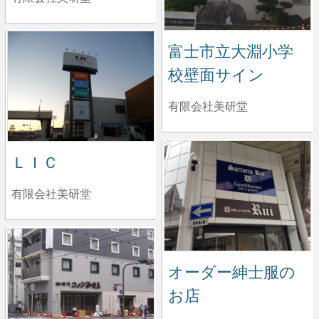
富士市立大淵小学
校壁面サイン
有限会社美研堂
ＬＩＣ
有限会社美研堂
オーダー紳士服の
お店