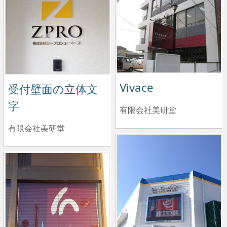
Vivace
受付壁面の立体文
字
有限会社美研堂
有限会社美研堂